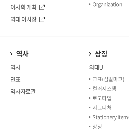
Organization
이사회 개최
역대 이사장
역사
상징
역사
외대UI
연표
교표(심벌마크)
컬러시스템
역사자료관
로고타입
시그니처
Stationery Item
상징