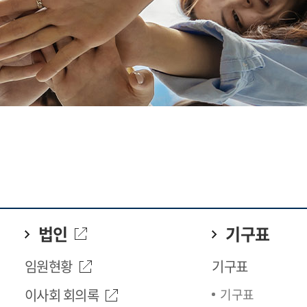
법인
기구표
임원현황
기구표
이사회 회의록
기구표