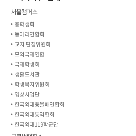
서울캠퍼스
총학생회
동아리연합회
교지 편집위원회
모의국제연합
국제학생회
생활도서관
학생복지위원회
영상사업단
한국외대풍물패연합회
한국외대통역협회
한국외대119학군단