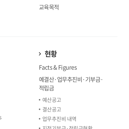
교육목적
현황
Facts & Figures
예결산·업무추진비·기부금·
적립금
예산공고
결산공고
s
업무추진비 내역
지정기부금·적립금현황