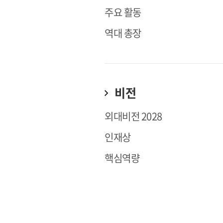
주요 활동
역대 총장
비전
외대비전 2028
인재상
핵심역량