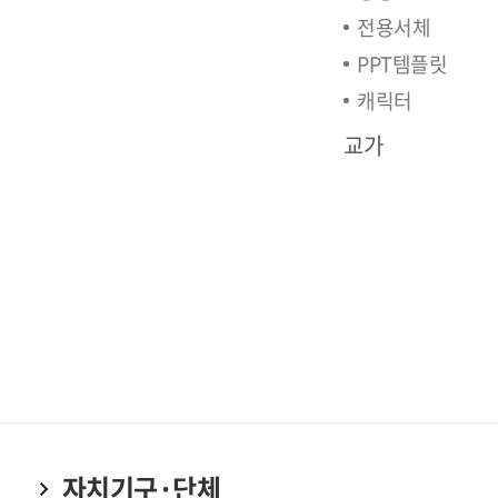
전용서체
PPT템플릿
캐릭터
교가
자치기구·단체