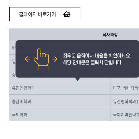
홈페이지 바로가기
석사과정
한국학과
중국학과
일본학과
인도∙아세안학
중동·아프리카학과
러시아·CIS학
유럽연합학과
미국·캐나다학
중남미학과
유엔평화학과 
국제학과
국제지역전략