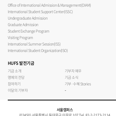
Office of International Admission & Management(OIAM)
International Student Support Center(ISSC)
Undergraduate Admission
Graduate Admission
Student Exchange Program
Visiting Program
International Summer Session(ISS)
International Student Organization(ISO)
HUFS
발전기금
기금 소개
기부자 예우
명예의 전당
기금 소식
참여하기
기부·수혜 Stories
-
이달의 기부자
서울캠퍼스
(02450) 서울특별시 동대문구 이문로 107 Tel. 82-2-2173-2114