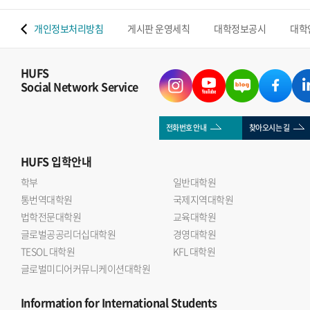
 맵
개인정보처리방침
게시판 운영세칙
대학정보공시
대학
HUFS
Social Network Service
전화번호 안내
찾아오시는 길
HUFS
입학안내
학부
일반대학원
통번역대학원
국제지역대학원
법학전문대학원
교육대학원
글로벌공공리더십대학원
경영대학원
TESOL 대학원
KFL 대학원
글로벌미디어커뮤니케이션대학원
Information
for International Students