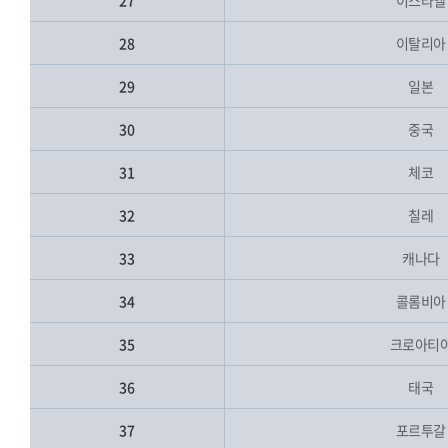
27
이스라엘
28
이탈리아
29
일본
30
중국
31
체코
32
칠레
33
캐나다
34
콜롬비아
35
크로아티
36
태국
37
포르투갈