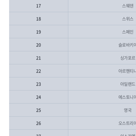
17
스웨덴
18
스위스
19
스페인
20
슬로바키
21
싱가포르
22
아르헨티
23
아일랜드
24
에스토니
25
영국
26
오스트리