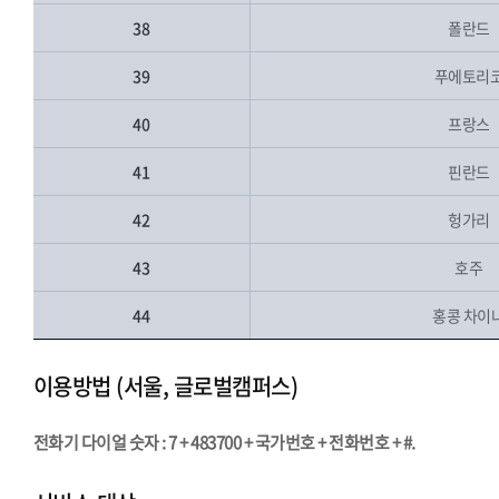
38
폴란드
39
푸에토리
40
프랑스
41
핀란드
42
헝가리
43
호주
44
홍콩 차이
이용방법 (서울, 글로벌캠퍼스)
전화기 다이얼 숫자 : 7 + 483700 + 국가번호 + 전화번호 + #.