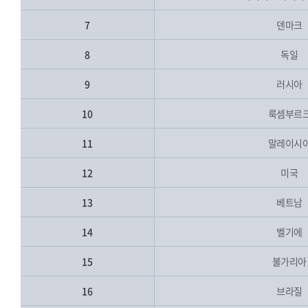
7
덴마크
8
독일
9
러시아
10
룩셈부르
11
말레이시
12
미국
13
베트남
14
벨기에
15
불가리아
16
브라질