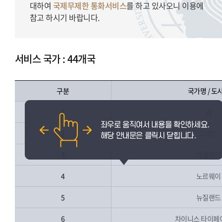
대하여
국제무제한 통화서비스
를 하고 있사오니 이용에
참고 하시기 바랍니다.
서비스 국가 : 44개국
구분
국가명 / 도
1
괌
2
그리스
3
네델란드
4
노르웨이
5
뉴질랜드
6
차이니스 타이페이