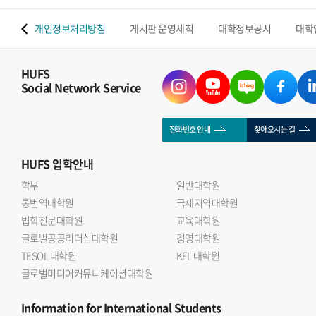
 맵
개인정보처리방침
게시판 운영세칙
대학정보공시
대학
HUFS
Social Network Service
전화번호 안내
찾아오시는 길
HUFS
입학안내
학부
일반대학원
통번역대학원
국제지역대학원
법학전문대학원
교육대학원
글로벌공공리더십대학원
경영대학원
TESOL 대학원
KFL 대학원
글로벌미디어커뮤니케이션대학원
Information
for International Students