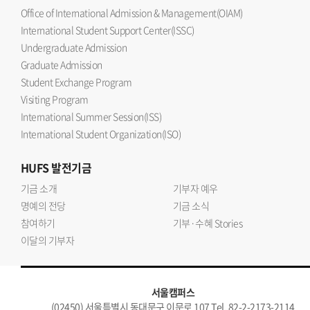
Office of International Admission & Management(OIAM)
International Student Support Center(ISSC)
Undergraduate Admission
Graduate Admission
Student Exchange Program
Visiting Program
International Summer Session(ISS)
International Student Organization(ISO)
HUFS
발전기금
기금 소개
기부자 예우
명예의 전당
기금 소식
참여하기
기부·수혜 Stories
이달의 기부자
서울캠퍼스
(02450) 서울특별시 동대문구 이문로 107 Tel. 82-2-2173-2114