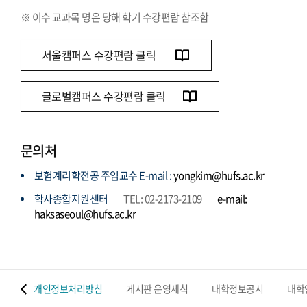
※ 이수 교과목 명은 당해 학기 수강편람 참조함
서울캠퍼스 수강편람 클릭
글로벌캠퍼스 수강편람 클릭
문의처
보험계리학전공 주임교수 E-mail :
yongkim@hufs.ac.kr
학사종합지원센터
TEL: 02-2173-2109
e-mail:
haksaseoul@hufs.ac.kr
 맵
개인정보처리방침
게시판 운영세칙
대학정보공시
대학