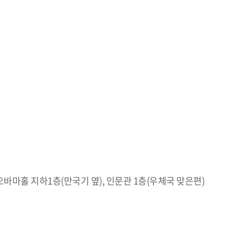
 오바마홀 지하1층(만국기 옆), 인문관 1층(우체국 맞은편)