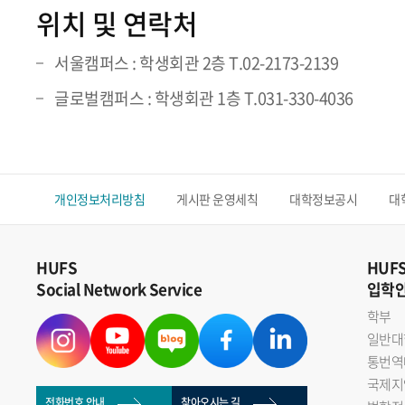
위치 및 연락처
서울캠퍼스 : 학생회관 2층 T.02-2173-2139
글로벌캠퍼스 : 학생회관 1층 T.031-330-4036
개인정보처리방침
게시판 운영세칙
대학정보공시
대
HUFS
HUF
Social Network Service
입학
학부
일반대
통번역
국제지
전화번호 안내
찾아오시는 길