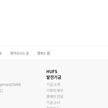
청
찾아오시는 길
캠퍼스 맵
HUFS
발전기금
nagement(OIAM)
기금 소개
C)
기부자 예우
명예의 전당
기금 소식