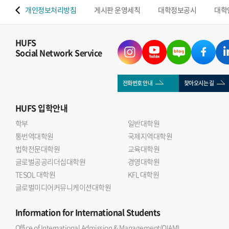
 맵
개인정보처리방침
게시판 운영세칙
대학정보공시
대학
HUFS
Social Network Service
전화번호 안내
찾아오시는 길
HUFS
입학안내
학부
일반대학원
통번역대학원
국제지역대학원
법학전문대학원
교육대학원
글로벌공공리더십대학원
경영대학원
TESOL 대학원
KFL 대학원
글로벌미디어커뮤니케이션대학원
Information
for International Students
Office of International Admission & Management(OIAM)