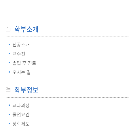
학부소개
전공소개
교수진
졸업 후 진로
오시는 길
학부정보
교과과정
졸업요건
장학제도