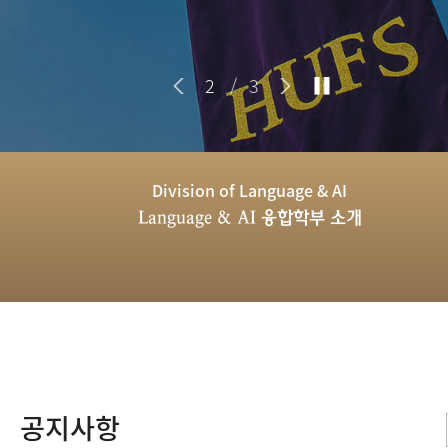
2
/
3
Division of Language & AI
Language & AI 융합학부 소개