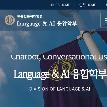
HUFS HOME
입학 HOME
AI융합
Language & AI 융합학부
Natural Language Processi
Speech Recognition, ChatG
Chatbot, Conversational Us
Interf
Language & AI 융합학부
Affective Interact
차세대 언어공학 전문
DIVISION OF LANGUAGE & AI
양성하