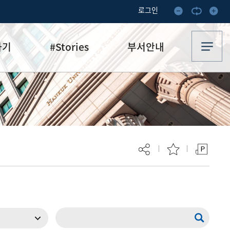
로그인
하기
#Stories
부서안내
기부·수혜스토리
업무안내
기금소식
오시는 길
추천
이달의 기부자
보
현재 페이지를 즐겨찾는 메뉴로
등록하시겠습니까?