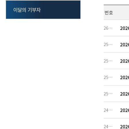
이달의 기부자
번호
20
260637
20
259186
20
256883
20
255327
20
251653
20
249094
20
246784