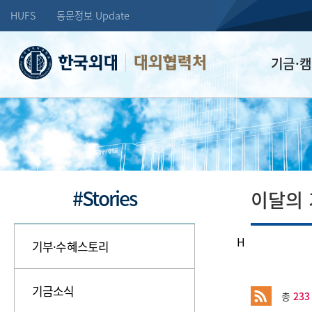
HUFS
동문정보 Update
대외협력처
기금·
학교발전기
장학기금
선배드림 장
#Stories
이달의
H
기부·수혜스토리
기금소식
총
233