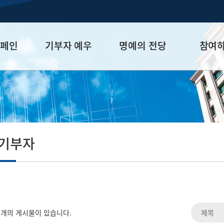
캠페인
기부자 예우
명예의 전당
참여
금
예우 프로그램
HUFS Honor
참여방법
세제 혜택
Diamond Club
기부하기
학금
Platinum Club
잠재기부자 
졸업동문 정
 기부자
업데이트
개의 게시물이 있습니다.